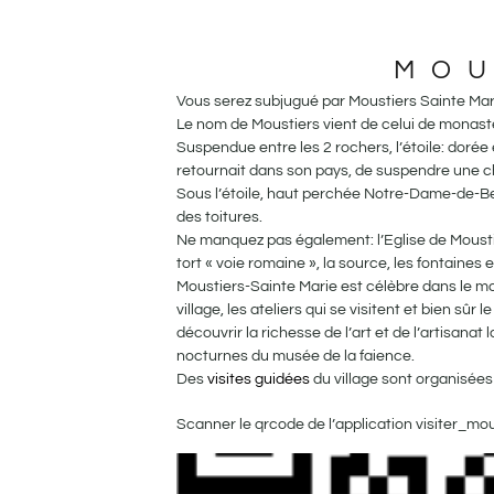
MOU
Vous serez subjugué par Moustiers Sainte Mari
Le nom de Moustiers vient de celui de monast
Suspendue entre les 2 rochers, l’étoile: dorée 
retournait dans son pays, de suspendre une ch
Sous l’étoile, haut perchée Notre-Dame-de-Beau
des toitures.
Ne manquez pas également: l’Eglise de Mousti
tort « voie romaine », la source, les fontaines e
Moustiers-Sainte Marie est célèbre dans le mon
village, les ateliers qui se visitent et bien s
découvrir la richesse de l’art et de l’artisanat 
nocturnes du musée de la faience.
Des
visites guidées
du village sont organisées 
Scanner le qrcode de l’application visiter_mou