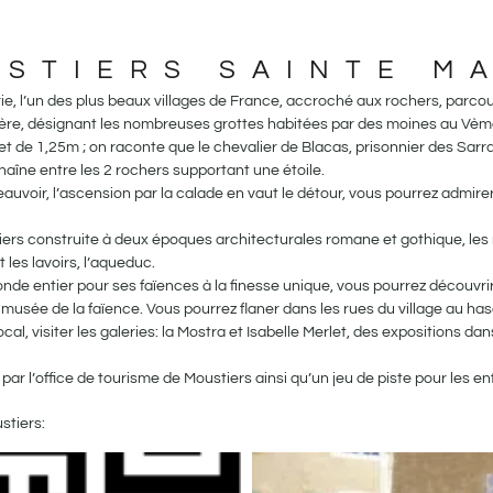
STIERS SAINTE M
e, l’un des plus beaux villages de France, accroché aux rochers, parcou
ère, désignant les nombreuses grottes habitées par des moines au Vème
et de 1,25m ; on raconte que le chevalier de Blacas, prisonnier des Sarraz
aîne entre les 2 rochers supportant une étoile.
voir, l’ascension par la calade en vaut le détour, vous pourrez admirer
ers construite à deux époques architecturales romane et gothique, les
t les lavoirs, l’aqueduc.
de entier pour ses faïences à la finesse unique, vous pourrez découvrir
ûr le musée de la faïence. Vous pourrez flaner dans les rues du village au 
local, visiter les galeries: la Mostra et Isabelle Merlet, des expositions d
par l’office de tourisme de Moustiers ainsi qu’un jeu de piste pour les en
stiers: